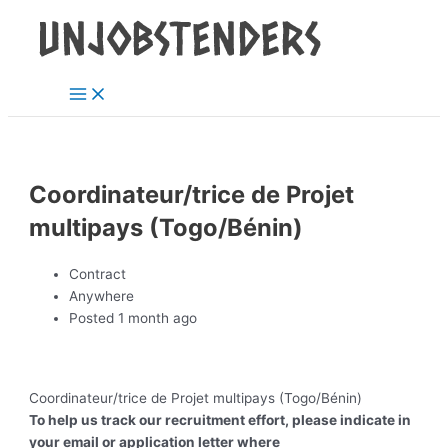
Main
Skip
Post
Menu
to
navigation
content
Coordinateur/trice de Projet
multipays (Togo/Bénin)
Contract
Anywhere
Posted 1 month ago
Coordinateur/trice de Projet multipays (Togo/Bénin)
To help us track our recruitment effort, please indicate in
your email or application letter where