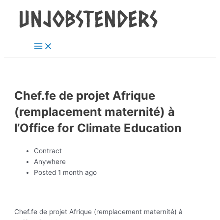
Main
Skip
Post
Menu
to
navigation
content
Chef.fe de projet Afrique
(remplacement maternité) à
l’Office for Climate Education
Contract
Anywhere
Posted 1 month ago
Chef.fe de projet Afrique (remplacement maternité) à