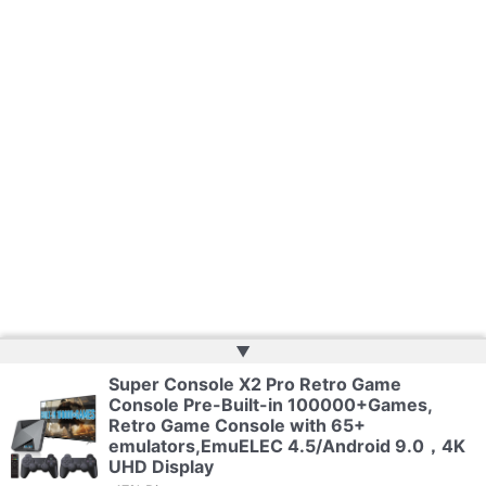
▲
Super Console X2 Pro Retro Game
Console Pre-Built-in 100000+Games,
Copyright © 2026 | Website by
Web Doktoru
Retro Game Console with 65+
emulators,EmuELEC 4.5/Android 9.0，4K
UHD Display