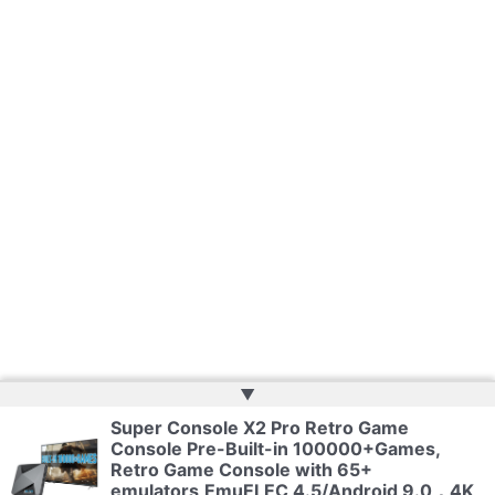
▲
Super Console X2 Pro Retro Game
Console Pre-Built-in 100000+Games,
Copyright © 2026 | Website by
Web Doktoru
Retro Game Console with 65+
emulators,EmuELEC 4.5/Android 9.0，4K