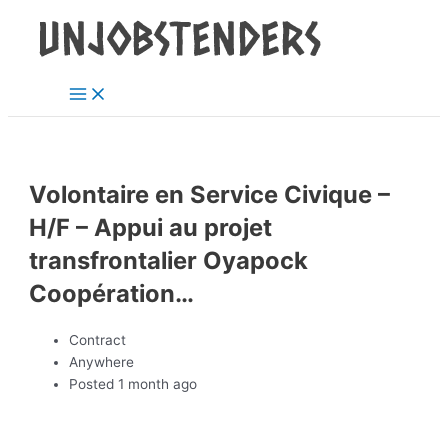
Main
Skip
Post
Menu
to
navigation
content
Volontaire en Service Civique –
H/F – Appui au projet
transfrontalier Oyapock
Coopération…
Contract
Anywhere
Posted 1 month ago