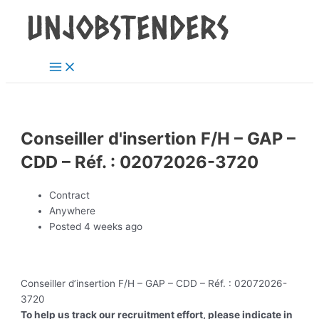
Main
Skip
Post
Menu
to
navigation
content
Conseiller d'insertion F/H – GAP –
CDD – Réf. : 02072026-3720
Contract
Anywhere
Posted 4 weeks ago
Conseiller d’insertion F/H – GAP – CDD – Réf. : 02072026-
3720
To help us track our recruitment effort, please indicate in