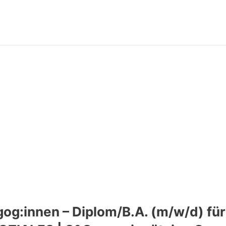
gog:innen – Diplom/B.A. (m/w/d) für