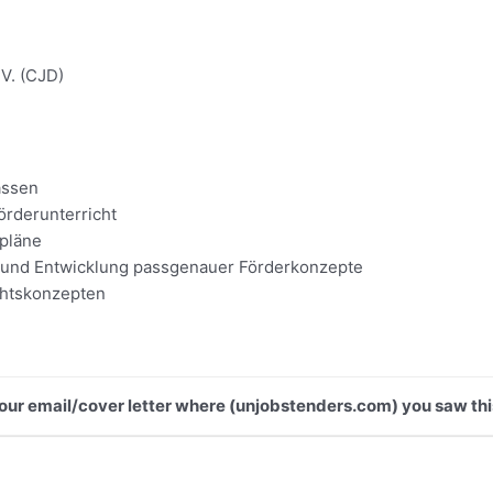
V. (CJD)
assen
rderunterricht
rpläne
 und Entwicklung passgenauer Förderkonzepte
chtskonzepten
 your email/cover letter where (unjobstenders.com) you saw thi