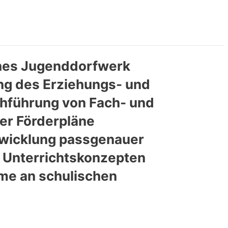
ches Jugenddorfwerk
ng des Erziehungs- und
chführung von Fach- und
ler Förderpläne
twicklung passgenauer
 Unterrichtskonzepten
hme an schulischen