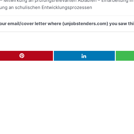
 – Mitwirkung an prüfungsrelevanten Abläufen – Einarbeitung in 
ltung an schulischen Entwicklungsprozessen
 your email/cover letter where (unjobstenders.com) you saw thi