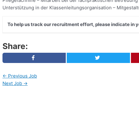
Pflegefachhilfe – Mitarbeit bei der fachpraktischen Betreuung
Unterstützung in der Klassenleitungsorganisation – Mitgesta
To help us track our recruitment effort, please indicate in
Share:
←
Previous Job
Next Job
→