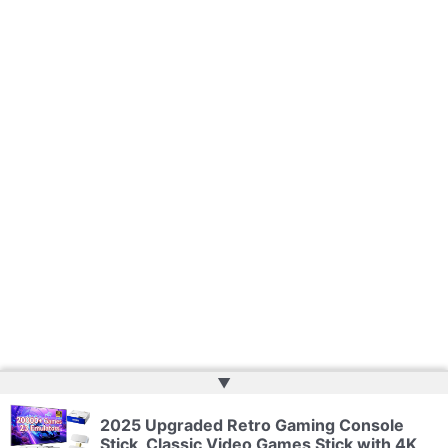
▲
2025 Upgraded Retro Gaming Console
Copyright © 2026 | Website by
Web Doktoru
Stick, Classic Video Games Stick with 4K